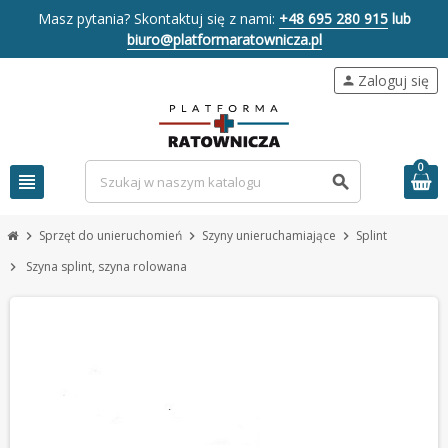
Masz pytania? Skontaktuj się z nami:
+48 695 280 915
lub
biuro@platformaratownicza.pl
Zaloguj się
person
0
view_headline
search
Sprzęt do unieruchomień
Szyny unieruchamiające
Splint
chevron_right
chevron_right
chevron_right
Szyna splint, szyna rolowana
chevron_right