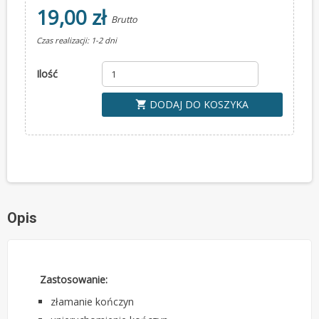
19,00 zł
Brutto
Czas realizacji: 1-2 dni
Ilość
DODAJ DO KOSZYKA
shopping_cart
Opis
Zastosowanie:
złamanie kończyn