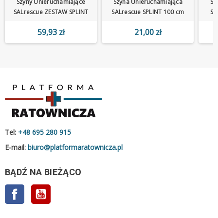
Szyny Unieruchamiające
Szyna Unieruchamiająca
Sz
SALrescue ZESTAW SPLINT
SALrescue SPLINT 100 cm
SA
59,93 zł
21,00 zł
Tel:
+48 695 280 915
E-mail:
biuro@platformaratownicza.pl
BĄDŹ NA BIEŻĄCO
Facebook
YouTube