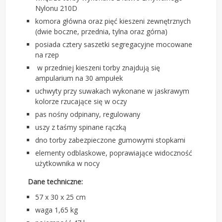
Nylonu 210D
komora główna oraz pięć kieszeni zewnętrznych
(dwie boczne, przednia, tylna oraz górna)
posiada cztery saszetki segregacyjne mocowane
na rzep
w przedniej kieszeni torby znajdują się
ampularium na 30 ampułek
uchwyty przy suwakach wykonane w jaskrawym
kolorze rzucające się w oczy
pas nośny odpinany, regulowany
uszy z taśmy spinane rączką
dno torby zabezpieczone gumowymi stopkami
elementy odblaskowe, poprawiające widoczność
użytkownika w nocy
Dane techniczne:
57 x 30 x 25 cm
waga 1,65 kg