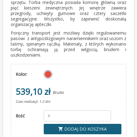
sprzętu. Torba medyczna posiada komorę główną oraz
pięć kieszeni zewnętrznych. Jej wnętrze zawiera
przegrody, uchwyty gumowe oraz cztery saszetki
segregacyjne. Wszystko, by zapewnić doskonałą
organizację apteczki.
Poręczny transport jest możliwy dzięki regulowanemu
pasowi z antypoślizgowym naramiennikiem oraz uszom z
taśmy, spinanym rączką. Materiały, z których wykonano
torbę ochraniają ją przed wilgocią, brudem i
uszkodzeniami.
Kolor:
539,10 zł
Brutto
Czas realizacji: 1-2 dni
Ilość
DODAJ DO KOSZYKA
shopping_cart