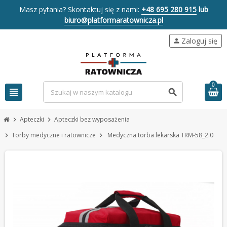
Masz pytania? Skontaktuj się z nami:
+48 695 280 915
lub
biuro@platformaratownicza.pl
Zaloguj się
person
0
view_headline
search
Apteczki
Apteczki bez wyposażenia
chevron_right
chevron_right
Torby medyczne i ratownicze
Medyczna torba lekarska TRM-58_2.0
chevron_right
chevron_right