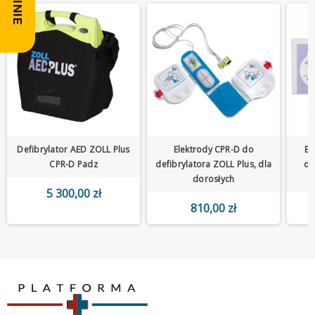
Defibrylator AED ZOLL Plus
Elektrody CPR-D do
El
CPR-D Padz
defibrylatora ZOLL Plus, dla
de
dorosłych
5 300,00 zł
810,00 zł