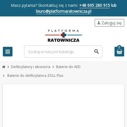
Masz pytania? Skontaktuj się z nami:
+48 695 280 915
lub
biuro@platformaratownicza.pl
Zaloguj się
person
0
view_headline
search
Defibrylatory i akcesoria
Baterie do AED
chevron_right
chevron_right
Baterie do defibrylatora ZOLL Plus
chevron_right