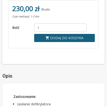
230,00 zł
Brutto
Czas realizacji: 1-2 dni
Ilość
DODAJ DO KOSZYKA
shopping_cart
Opis
Zastosowanie:
zasilanie defibrylatora