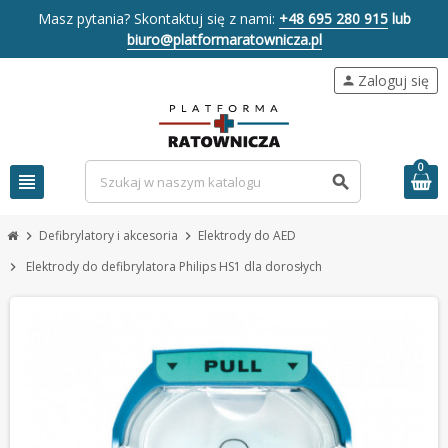
Masz pytania? Skontaktuj się z nami:
+48 695 280 915
lub
biuro@platformaratownicza.pl
Zaloguj się
person
0
view_headline
search
Defibrylatory i akcesoria
Elektrody do AED
chevron_right
chevron_right
Elektrody do defibrylatora Philips HS1 dla dorosłych
chevron_right