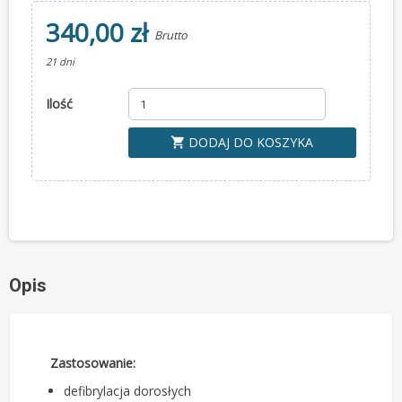
340,00 zł
Brutto
21 dni
Ilość
DODAJ DO KOSZYKA
shopping_cart
Opis
Zastosowanie:
defibrylacja dorosłych