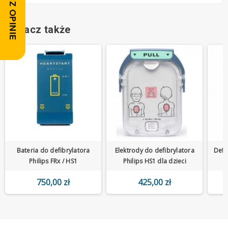
ZOBACZ OPINIE
Zobacz także
Bateria do defibrylatora
Elektrody do defibrylatora
Defi
Philips FRx / HS1
Philips HS1 dla dzieci
w
750,00 zł
425,00 zł