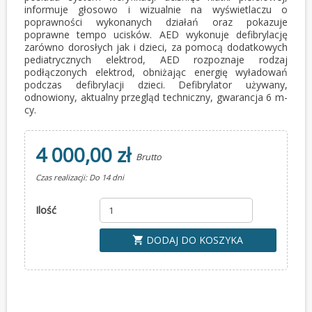
informuje głosowo i wizualnie na wyświetlaczu o
poprawności wykonanych działań oraz pokazuje
poprawne tempo ucisków. AED wykonuje defibrylację
zarówno dorosłych jak i dzieci, za pomocą dodatkowych
pediatrycznych elektrod, AED rozpoznaje rodzaj
podłączonych elektrod, obniżając energię wyładowań
podczas defibrylacji dzieci. Defibrylator używany,
odnowiony, aktualny przegląd techniczny, gwarancja 6 m-
cy.
4 000,00 zł
Brutto
Czas realizacji: Do 14 dni
Ilość
DODAJ DO KOSZYKA
shopping_cart