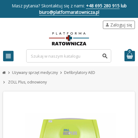
Masz pytania? Skontaktuj się z nami:
+48 695 280 915
lub
biuro@platformaratownicza.pl
Zaloguj się
person
0
view_headline
search
Używany sprzęt medyczny
Defibrylatory AED
chevron_right
chevron_right
ZOLL Plus, odnowiony
chevron_right